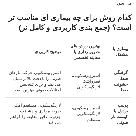
می شود.
کدام روش برای چه بیماری ای مناسب تر
است؟ (جمع بندی کاربردی و کامل تر)
بهترین روش های
بیماری یا
تصویربرداری یا
توضیح کاربردی
مشکل
معاینه تخصصی
گرفتگی
استروبوسکوپی حرکت تارهای
استروبوسکوپی،
صدا،
صوتی را با دقت بالاتر نشان
فیبرواپتیک
خشونت
می دهد و برای تشخیص
لارنگوسکوپی
صدا
اختلالات صوتی بهترین است.
پولیپ،
لارنگوسکوپی مستقیم امکان
استروبوسکوپی،
نودول یا
نمونه برداری و مشاهده
لارنگوسکوپی
کیست تار
جزئیات دقیق ضایعه را فراهم
مستقیم
صوتی
می کند.