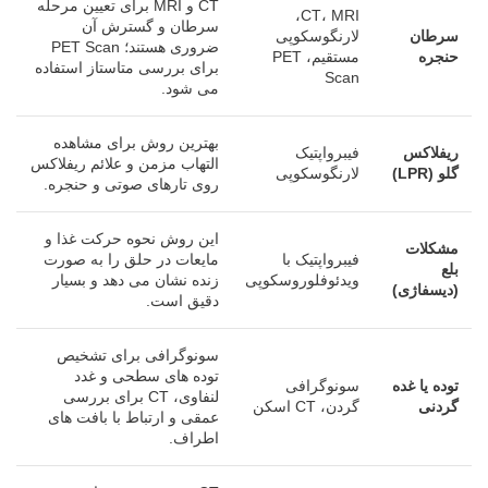
CT و MRI برای تعیین مرحله
CT، MRI،
سرطان و گسترش آن
سرطان
لارنگوسکوپی
ضروری هستند؛ PET Scan
حنجره
مستقیم، PET
برای بررسی متاستاز استفاده
Scan
می شود.
بهترین روش برای مشاهده
ریفلاکس
فیبرواپتیک
التهاب مزمن و علائم ریفلاکس
گلو
(LPR)
لارنگوسکوپی
روی تارهای صوتی و حنجره.
این روش نحوه حرکت غذا و
مشکلات
فیبرواپتیک با
مایعات در حلق را به صورت
بلع
ویدئوفلوروسکوپی
زنده نشان می دهد و بسیار
(دیسفاژی)
دقیق است.
سونوگرافی برای تشخیص
توده های سطحی و غدد
توده یا غده
سونوگرافی
لنفاوی، CT برای بررسی
گردنی
گردن، CT اسکن
عمقی و ارتباط با بافت های
اطراف.