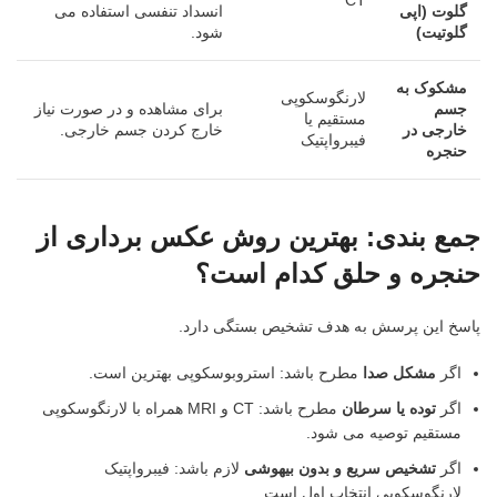
CT
گلوت (اپی
انسداد تنفسی استفاده می
گلوتیت)
شود.
مشکوک به
لارنگوسکوپی
جسم
برای مشاهده و در صورت نیاز
مستقیم یا
خارجی در
خارج کردن جسم خارجی.
فیبرواپتیک
حنجره
جمع بندی: بهترین روش عکس برداری از
حنجره و حلق کدام است؟
پاسخ این پرسش به هدف تشخیص بستگی دارد.
اگر
مشکل صدا
مطرح باشد: استروبوسکوپی بهترین است.
اگر
توده یا سرطان
مطرح باشد: CT و MRI همراه با لارنگوسکوپی
مستقیم توصیه می شود.
اگر
تشخیص سریع و بدون بیهوشی
لازم باشد: فیبرواپتیک
لارنگوسکوپی انتخاب اول است.