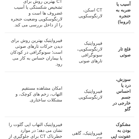
CT بهترین روش برای
آسیب یا
تشخیص شکستگی یا آسیب
ضربه به
CT اسکن،
غضروف ها است و
حنجره
لارنگوسکوپی
لارنگوسکوپی وضعیت حنجره
(تروما)
را از داخل بررسی می کند.
فیبرواپتیک بهترین روش برای
فیبرواپتیک
دیدن حرکات تارهای صوتی
فلج تار
لارنگوسکوپی،
است؛ سونوگرافی در کودکان
صوتی
سونوگرافی
یا بیماران حساس به کار می
تارهای صوتی
رود.
سوزش،
درد یا
امکان مشاهده مستقیم
احساس
فیبرواپتیک
التهاب، زخم های کوچک، و
جسم
لارنگوسکوپی
مشکلات ساختاری.
خارجی در
گلو
مشکوک
فیبرواپتیک التهاب اپی گلوت را
بودن به
نشان می دهد؛ در موارد
فیبرواپتیک، گاهی
عفونت اپی
خطرناک CT برای جلوگیری از