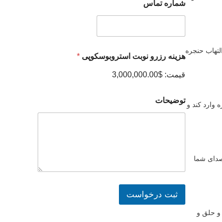
شماره تماس
ز
و
ر
ب
و
و
ا
س
س
ک
لتهاب حنجره
ت
و
هزینه رزرو نوبت استروبوسکوپی
*
ر
پ
و
ی
قیمت:
$3,000,000.00
ب
ر
و
ز
س
توضیحات
ر
 وارد کند و
ک
و
و
پ
ی
ه
ز
صدای شما
ی
ن
ه
ثبت درخواست
و حلق و