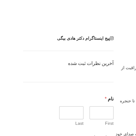
پیج اینستاگرام دکتر هادی بیگی
آخرین نظرات ثبت شده
اقبت از
ت
نام
*
م
تا حنجره
ا
س
ا
س
Last
First
ت
ر
ت صدای خود
ر