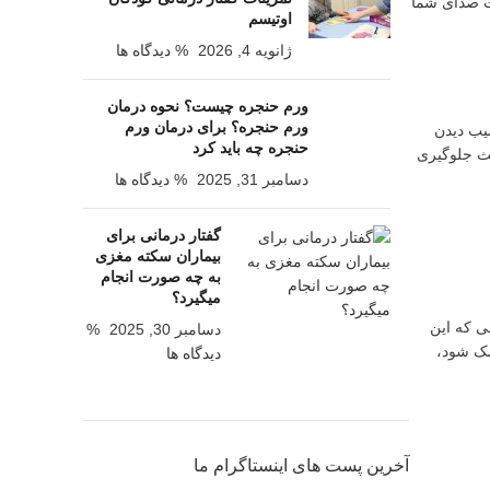
مت صدای شما
اوتیسم
ژانویه 4, 2026
% دیدگاه ها
ورم حنجره چیست؟ نحوه درمان
ورم حنجره؟ برای درمان ورم
یب دیدن
حنجره چه باید کرد
عث جلوگیری
دسامبر 31, 2025
% دیدگاه ها
گفتار درمانی برای
بیماران سکته مغزی
به چه صورت انجام
میگیرد؟
ی که این
دسامبر 30, 2025
%
شک شود،
دیدگاه ها
آخرین پست های اینستاگرام ما