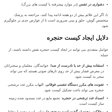
دشواری در تنفس
(در موارد پیشرفته یا کیست های بزرگ)
⚠️ اگر این علائم بیش از دو هفته ادامه پیدا کنند، مراجعه به پزشک
متخصص گوش، حلق و بینی ضروری است تا از عوارض جدی تر جلوگیری
شود.
دلایل ایجاد کیست حنجره
عوامل متعددی می توانند در ایجاد کیست حنجره نقش داشته باشند، از
جمله:
استفاده بیش از حد یا نادرست از صدا
: خوانندگان، معلمان و سخنرانان
در معرض فشار بیش از حد روی تارهای صوتی هستند که می تواند
منجر به کیست شود.
عفونت های مکرر دستگاه تنفسی فوقانی
: التهاب مکرر غدد ترشحی
حنجره می تواند باعث تشکیل کیست شود.
انسداد غدد ترشحی در حنجره
: تجمع مایع در غدد مسدود شده زمینه
ساز کیست است.
ریفلاکس معده (برگشت اسید به حنجره)
: تماس اسید معده با مخاط