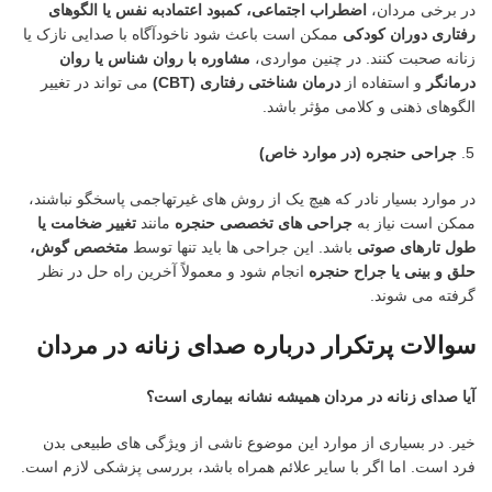
در برخی مردان،
اضطراب اجتماعی، کمبود اعتمادبه نفس یا الگوهای
رفتاری دوران کودکی
ممکن است باعث شود ناخودآگاه با صدایی نازک یا
زنانه صحبت کنند. در چنین مواردی،
مشاوره با روان شناس یا روان
درمانگر
و استفاده از
درمان شناختی رفتاری
(CBT)
می تواند در تغییر
الگوهای ذهنی و کلامی مؤثر باشد.
جراحی حنجره (در موارد خاص)
در موارد بسیار نادر که هیچ یک از روش های غیرتهاجمی پاسخگو نباشند،
ممکن است نیاز به
جراحی های تخصصی حنجره
مانند
تغییر ضخامت یا
طول تارهای صوتی
باشد. این جراحی ها باید تنها توسط
متخصص گوش،
حلق و بینی یا جراح حنجره
انجام شود و معمولاً آخرین راه حل در نظر
گرفته می شوند.
سوالات پرتکرار درباره صدای زنانه در مردان
آیا صدای زنانه در مردان همیشه نشانه بیماری است؟
خیر. در بسیاری از موارد این موضوع ناشی از ویژگی های طبیعی بدن
فرد است. اما اگر با سایر علائم همراه باشد، بررسی پزشکی لازم است.