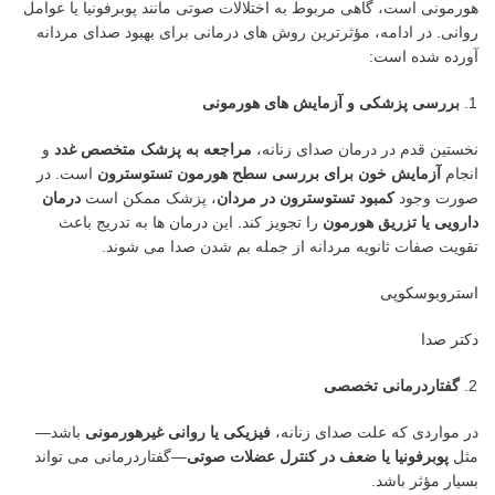
هورمونی است، گاهی مربوط به اختلالات صوتی مانند پوبرفونیا یا عوامل
روانی. در ادامه، مؤثرترین روش های درمانی برای بهبود صدای مردانه
آورده شده است:
بررسی پزشکی و آزمایش های هورمونی
نخستین قدم در درمان صدای زنانه،
مراجعه به پزشک متخصص غدد
و
انجام
آزمایش خون برای بررسی سطح هورمون تستوسترون
است. در
صورت وجود
کمبود تستوسترون در مردان
، پزشک ممکن است
درمان
دارویی یا تزریق هورمون
را تجویز کند. این درمان ها به تدریج باعث
تقویت صفات ثانویه مردانه از جمله بم شدن صدا می شوند.
استروبوسکوپی
دکتر صدا
گفتاردرمانی تخصصی
در مواردی که علت صدای زنانه،
فیزیکی یا روانی غیرهورمونی
باشد—
مثل
پوبرفونیا یا ضعف در کنترل عضلات صوتی
—گفتاردرمانی می تواند
بسیار مؤثر باشد.