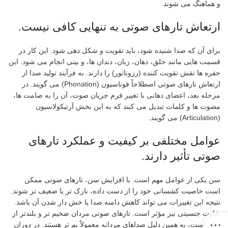
و هماهنگ می شوند.
ارتعاش تارهای صوتی به تنهایی کافی نیست.
برای آن که صدا شنیده شود، باید تقویت و شکل دهی شود. این کار در
قسمت هایی مانند حلق، دهان، زبان، دندان ها، و بینی انجام می شود. این
حفره ها نقش تقویت کننده (رزوناتور) را دارند. به فرآیند تولید صدا از
ارتعاش تارهای صوتی اصطلاحاً فوناسیون (Phonation) می گویند. در
مرحله بعد، اعضای دهانی با تغییر فرم جریان صوت، آن را به صامت ها،
مصوت ها و کلمات تبدیل می کنند که به این بخش آرتیکولاسیون
(Articulation) می گویند.
عوامل مختلفی بر کیفیت و عملکرد تارهای
صوتی تأثیر دارند.
سن یکی از عوامل مهم است. با افزایش سن، تارهای صوتی ممکن
است خاصیت کشسانی خود را از دست داده، نازک تر یا ضعیف تر شوند.
نتیجه این تغییرات می تواند کاهش دامنه صدا یا خش دار شدن آن باشد.
تفاوت جنسیتی نیز مؤثر است. تارهای صوتی مردان ضخیم تر و بلندتر از
زنان است، به همین دلیل صداهای مردانه معمولاً بم تر هستند. در دوران