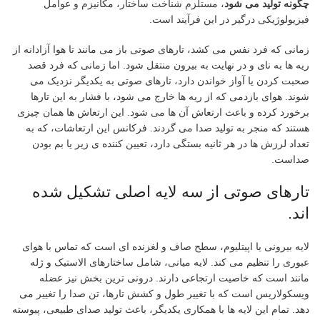
چگونه تولید می شود
، مستلزم شناخت ساختار، مکانیزم و عوامل
فیزیولوژیکی درگیر در این فرآیند است.
زمانی که فرد نفس می کشد، تارهای صوتی باز می مانند تا هوا آزادانه از
ریه ها به نای و در نهایت به بیرون منتقل شود. اما زمانی که فرد قصد
صحبت کردن یا آواز خواندن دارد، تارهای صوتی به یکدیگر نزدیک می
شوند. هوای بازدمی که از ریه ها خارج می شود، با فشار به این تارها
برخورد کرده و باعث ارتعاش آن ها می شود. این ارتعاش ها همان چیزی
هستند که منجر به تولید صدا می گردند. فرکانس این ارتعاشات، که به
تعداد لرزش ها در هر ثانیه بستگی دارد، تعیین کننده ی زیر یا بم بودن
صداست.
تارهای صوتی از سه لایه اصلی تشکیل شده
اند.
لایه بیرونی یا اپیتلیوم، سطح صاف و لغزنده ای است که تماس با هوای
عبوری را تنظیم می کند. لایه میانی، شامل ساختارهای الاستیک و ژله
مانند است که خاصیت ارتجاعی دارند. درونی ترین بخش نیز عضله
ویسکولاریس است که با تغییر طول و کشش تارها، تن صدا را تغییر می
دهد. تمام این لایه ها با همکاری یکدیگر، باعث تولید صدای طبیعی، پیوسته