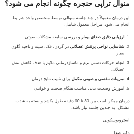
منوال تراپی حنجره چگونه انجام می شود؟
این درمان معمولاً در چند جلسه متوالی توسط متخصص واجد شرایط
انجام می شود. مراحل معمول شامل:
ارزیابی دقیق صدای بیمار
و بررسی سابقه مشکلات صوتی
شناسایی نواحی پرتنش عضلانی
در گردن، فک، سینه و ناحیه گلوی
بیمار
انجام حرکات دستی نرم و ماساژدرمانی ملایم با هدف کاهش تنش
عضلانی
تمرینات تنفسی و صوتی مکمل
برای تثبیت نتایج درمان
آموزش وضعیت بدنی مناسب هنگام صحبت و خواندن
درمان ممکن است بین 30 تا 60 دقیقه طول بکشد و بسته به شدت
مشکل، به چندین جلسه نیاز باشد.
استروبوسکوپی
دکتر صدا